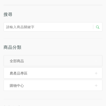
搜尋
商品分類
全部商品
農產品專區
購物中心
典品良質米
紅蜜紅豆
大發精裝米