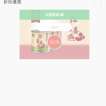
折扣優惠
紅豆冰淇淋
大寮精選米
紅蜜香燕-罐
大寮紅晶鑽紅豆
$60
暢銷紅白雙星禮盒組
大寮147好米沒話說
86%
紅豆水
紅豆水蜜紅豆禮盒
紅蜜香燕