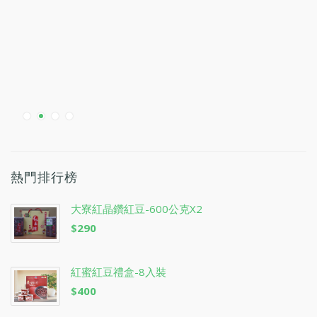
熱門排行榜
大寮紅晶鑽紅豆-600公克x2
$290
紅蜜紅豆禮盒-8入裝
$400