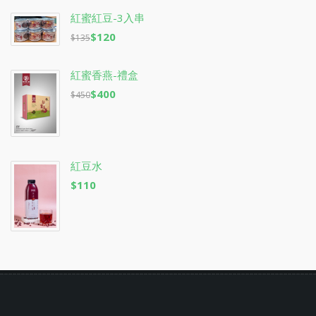
紅蜜紅豆-3入串
$120
$135
紅蜜香燕-禮盒
$400
$450
紅豆水
$110