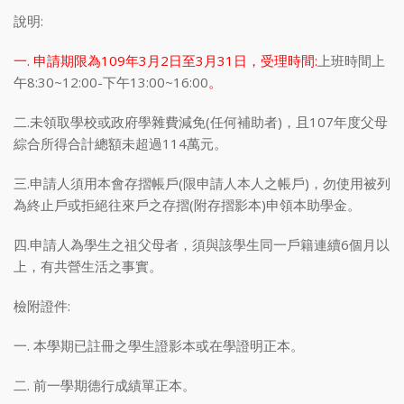
說明:
一. 申請期限為109年3月2日至3月31日，受理時間:
上班時間上
午8:30~12:00-下午13:00~16:00
。
二.未領取學校或政府學雜費減免(任何補助者)，且107年度父母
綜合所得合計總額未超過114萬元。
三.申請人須用本會存摺帳戶(限申請人本人之帳戶)，勿使用被列
為終止戶或拒絕往來戶之存摺(附存摺影本)申領本助學金。
四.申請人為學生之祖父母者，須與該學生同一戶籍連續6個月以
上，有共營生活之事實。
檢附證件:
一. 本學期已註冊之學生證影本或在學證明正本。
二. 前一學期德行成績單正本。