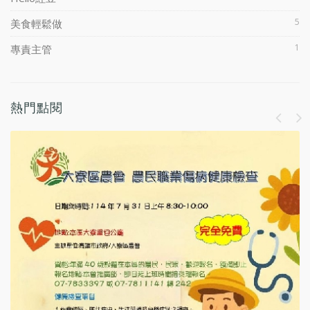
5
美食輕鬆做
1
專責主管
熱門點閱