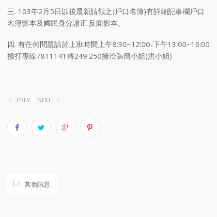
三. 103年2月5日以後最新請領之(戶口名簿)有詳細記事欄戶口
名簿影本及國民身分證正.反面影本。
四. 有任何問題請於上班時間上午8:30~12:00-下午13:00~16:00
撥打專線7811141轉249.250撥洽張簡小姐(洪小姐)
PREV
NEXT
其他訊息