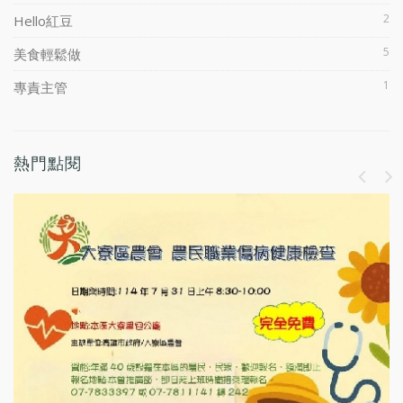
2
Hello紅豆
5
美食輕鬆做
1
專責主管
熱門點閱