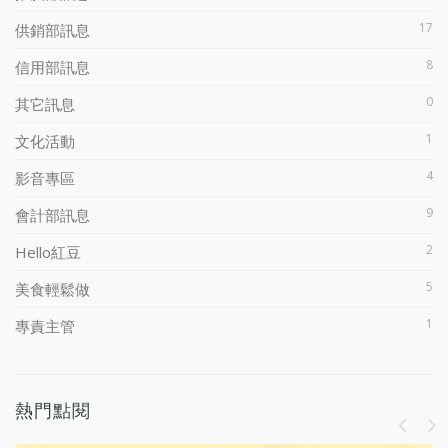
17
供銷部訊息
8
信用部訊息
0
其它訊息
1
文化活動
4
影音專區
9
會計部訊息
2
Hello紅豆
5
美食輕鬆做
1
專責主管
熱門點閱