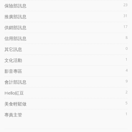
23
保險部訊息
31
推廣部訊息
17
供銷部訊息
8
信用部訊息
0
其它訊息
1
文化活動
4
影音專區
9
會計部訊息
2
Hello紅豆
5
美食輕鬆做
1
專責主管