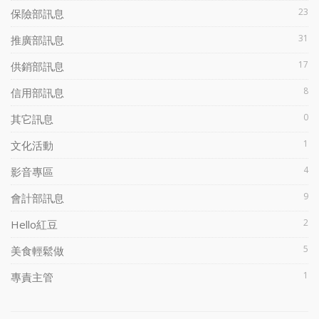
23
保險部訊息
31
推廣部訊息
17
供銷部訊息
8
信用部訊息
0
其它訊息
1
文化活動
4
影音專區
9
會計部訊息
2
Hello紅豆
5
美食輕鬆做
1
專責主管