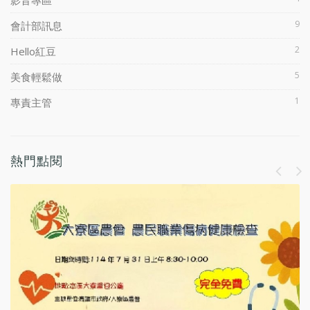
9
會計部訊息
2
Hello紅豆
5
美食輕鬆做
1
專責主管
熱門點閱