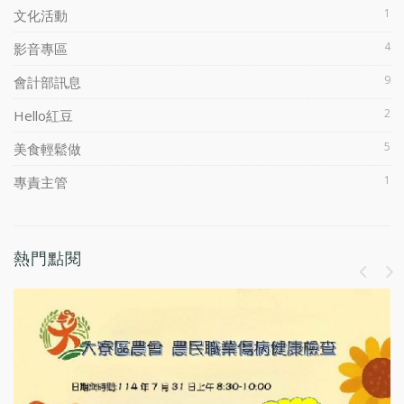
1
文化活動
4
影音專區
9
會計部訊息
2
Hello紅豆
5
美食輕鬆做
1
專責主管
熱門點閱