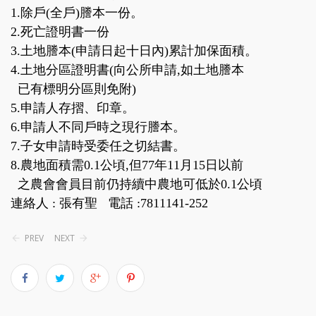
1.除戶(全戶)謄本一份。
2.死亡證明書一份
3.土地謄本(申請日起十日內)累計加保面積。
4.土地分區證明書(向公所申請,如土地謄本
已有標明分區則免附)
5.申請人存摺、印章。
6.申請人不同戶時之現行謄本。
7.子女申請時受委任之切結書。
8.農地面積需0.1公頃,但77年11月15日以前
之農會會員目前仍持續中農地可低於0.1公頃
連絡人 : 張有聖 電話 :7811141-252
PREV
NEXT