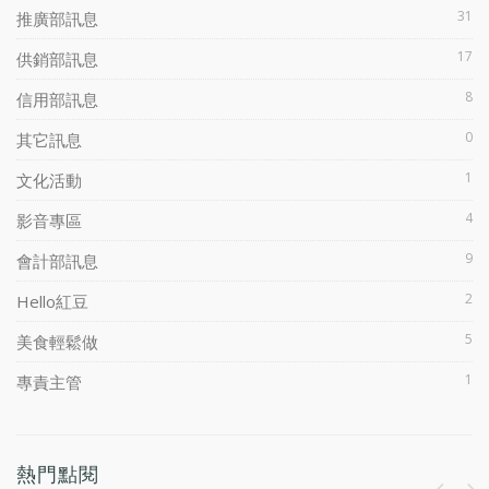
31
推廣部訊息
17
供銷部訊息
8
信用部訊息
0
其它訊息
1
文化活動
4
影音專區
9
會計部訊息
2
Hello紅豆
5
美食輕鬆做
1
專責主管
熱門點閱