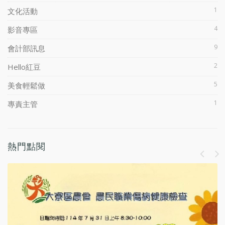
1
文化活動
4
影音專區
9
會計部訊息
2
Hello紅豆
5
美食輕鬆做
1
專責主管
熱門點閱