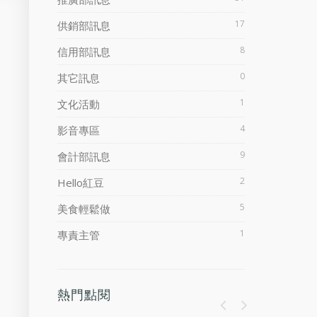
17
供銷部訊息
8
信用部訊息
0
其它訊息
1
文化活動
4
影音專區
9
會計部訊息
2
Hello紅豆
5
美食輕鬆做
1
專責主管
熱門點閱