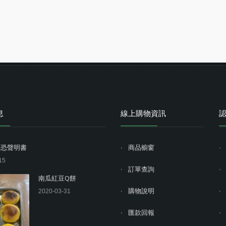
息
線上購物資訊
資恐聲明書
商品櫥窗
15
訂單查詢
南瓜紅豆Q餅
購物說明
2020-03-31
匯款回報