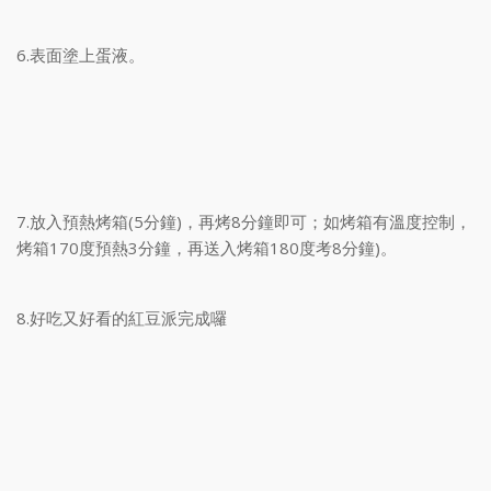
6.表面塗上蛋液。
7.放入預熱烤箱(5分鐘)，再烤8分鐘即可；如烤箱有溫度控制，
烤箱170度預熱3分鐘，再送入烤箱180度考8分鐘)。
8.好吃又好看的紅豆派完成囉