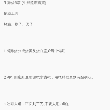
生雞蛋5顆 (生鮮超市購買)
輔助工具
烤箱、刷子、叉子
1.將雞蛋分成蛋黃及蛋白盛於碗中備用
2.將打開蜜紅豆整罐把水濾乾，用攪拌器直到有黏稠狀。
3.吐司去邊，正面劃三刀(不要太用力喔)。