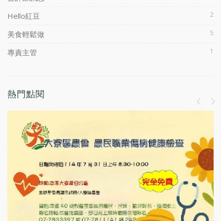
2
Hello紅豆
5
美食輕鬆做
1
專責主管
熱門點閱