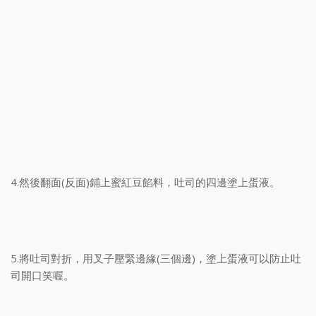
4.然後翻面(反面)鋪上蜜紅豆餡料，吐司的四邊塗上蛋液。
5.將吐司對折，用叉子壓緊邊緣(三個邊)，塗上蛋液可以防止吐
司開口笑喔。