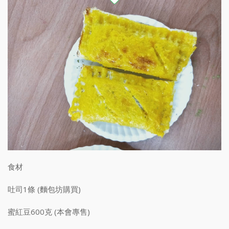
食材
吐司1條 (麵包坊購買)
蜜紅豆600克 (本會專售)