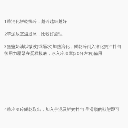
1將消化餅乾搗碎，越碎越細越好
2芋泥放室溫退冰，比較好處理
3無鹽奶油以微波(或隔水)加熱溶化，餅乾碎倒入溶化奶油拌勻
後用力壓緊在蛋糕模底，冰入冷凍庫(30分左右)備用
4將冷凍碎餅乾取出，加入芋泥及鮮奶拌勻 呈滑順的狀態即可